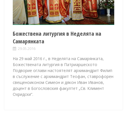
Божествена литургия в Неделята на
Самарянката
29.05.2016
На 29 май 2016 г., в Неделята на Самарянката,
Божествената литургия в Патриаршеското
Подворие оглави настоятелят архимандрит Филип
в съслужение с архимандрит Теофан, ставрофорен
свещеноиконом Симеон и дякон Иван Иванов,
доцент в Богословския факултет „Св. Климент
Охридски“.