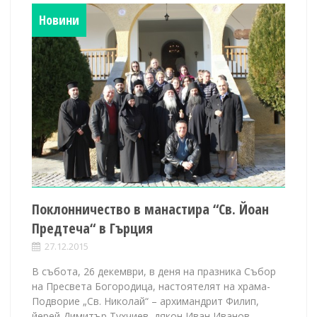
Новини
Поклонничество в манастира “Св. Йоан
Предтеча“ в Гърция
27.12.2015
В събота, 26 декември, в деня на празника Събор
на Пресвета Богородица, настоятелят на храма-
Подворие „Св. Николай“ – архимандрит Филип,
йерей Димитър Тухчиев, дякон Иван Иванов,