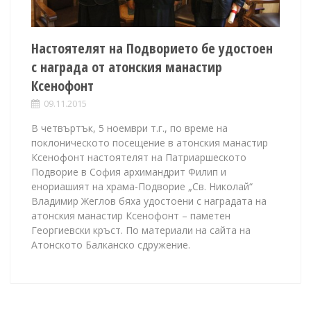
Настоятелят на Подворието бе удостоен
с награда от атонския манастир
Ксенофонт
09.11.2015
В четвъртък, 5 ноември т.г., по време на
поклоническото посещение в атонския манастир
Ксенофонт настоятелят на Патриаршеското
Подворие в София архимандрит Филип и
енориашият на храма-Подворие „Св. Николай“
Владимир Жеглов бяха удостоени с наградата на
атонския манастир Ксенофонт – паметен
Георгиевски кръст. По материали на сайта на
Атонското Балканско сдружение.