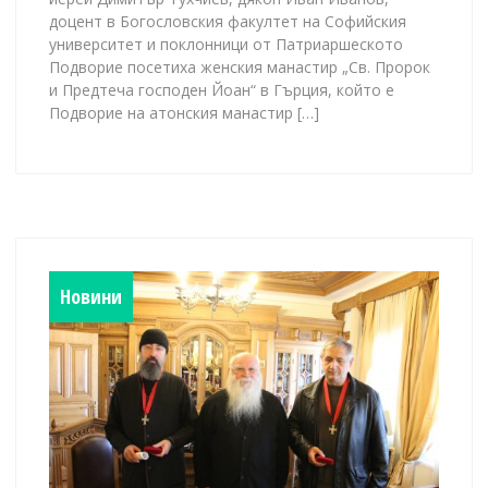
доцент в Богословския факултет на Софийския
университет и поклонници от Патриаршеското
Подворие посетиха женския манастир „Св. Пророк
и Предтеча господен Йоан“ в Гърция, който е
Подворие на атонския манастир […]
Новини