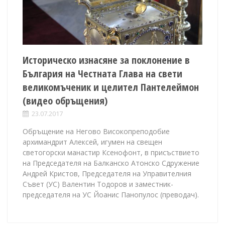
Историческо изнасяне за поклонение в
България на Честната Глава на свети
великомъченик и целител Пантелеймон
(видео обръщения)
23.07.2017
Обръщение на Негово Високопреподобие
архимандрит Алексей, игумен на свещен
светогорски манастир Ксенофонт, в присъствието
на Председателя на Балканско Атонско Сдружение
Андрей Кристов, Председателя на Управителния
Съвет (УС) Валентин Тодоров и заместник-
председателя на УС Йоанис Панопулос (преводач).