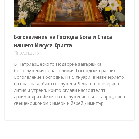
Богоявление на Господа Бога и Спаса
нашего Иисуса Христа
07.01.2016
В Патриаршеското Подворие завършиха
богослуженията на големия Господски празник
Богоявление Господне. На 5 януари, в навечерието
на празника, бяха отслужени Велико повечерие с
лития и утреня, които оглави настоятелят
архимандрит Филип в съслужение със ставрофорен
свещеноиконом Симеон и йерей Димитър.