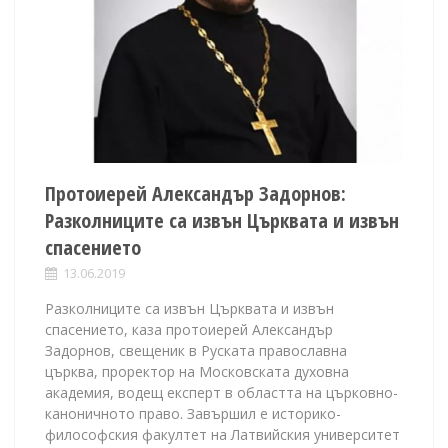
Протоиерей Александър Задорнов:
Разколниците са извън Църквата и извън
спасението
13.06.2019
Разколниците са извън Църквата и извън
спасението, каза протоиерей Александър
Задорнов, свещеник в Руската православна
църква, проректор на Московската духовна
академия, водещ експерт в областта на църковно-
каноничното право. Завършил е историко-
философския факултет на Латвийския университет