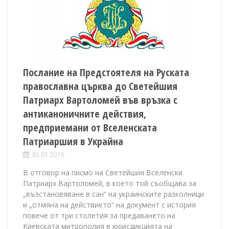
Послание на Предстоятеля на Руската
православна църква до Светейшия
Патриарх Вартоломей във връзка с
антиканоничните действия,
предприемани от Вселенската
Патриаршия в Украйна
02.01.2019
В отговор на писмо на Светейшия Вселенски
Патриарх Вартоломей, в което той съобщава за
„възстановяване в сан“ на украинските разколници
и „отмяна на действието“ на документ с история
повече от три столетия за предаването на
Киевската митрополия в юрисдикцията на