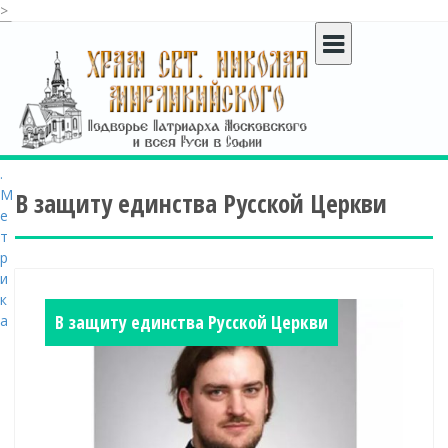
>
S
k
i
p
t
o
c
o
В защиту единства Русской Церкви
n
t
e
n
t
В защиту единства Русской Церкви