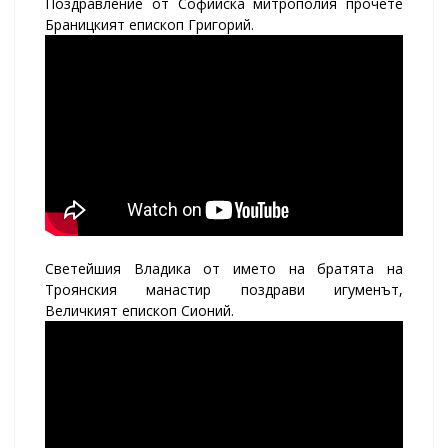
Поздравление от Софийска митрополия прочете
Браницкият епископ Григорий.
Светейшия Владика от името на братята на
Троянския манастир поздрави игуменът,
Величкият епископ Сионий.