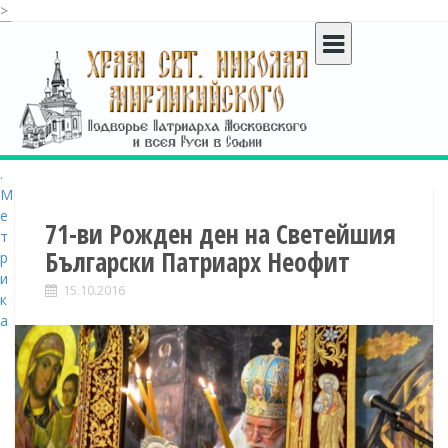
>
S
k
i
p
t
o
c
o
n
t
71-ви Рожден ден на Светейшия
e
Български Патриарх Неофит
n
t
15.10.2016