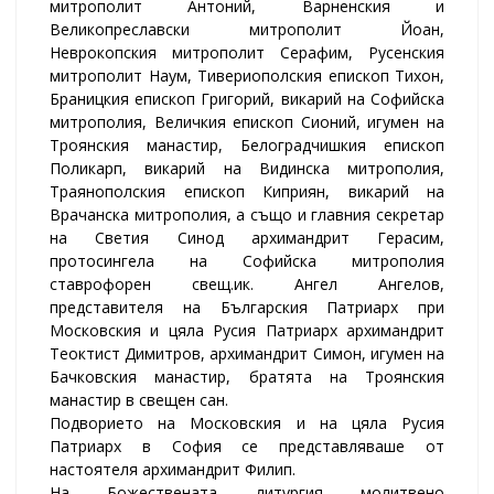
митрополит Антоний, Варненския и
Великопреславски митрополит Йоан,
Неврокопския митрополит Серафим, Русенския
митрополит Наум, Тивериополския епископ Тихон,
Браницкия епископ Григорий, викарий на Софийска
митрополия, Величкия епископ Сионий, игумен на
Троянския манастир, Белоградчишкия епископ
Поликарп, викарий на Видинска митрополия,
Траянополския епископ Киприян, викарий на
Врачанска митрополия, а също и главния секретар
на Светия Синод архимандрит Герасим,
протосингела на Софийска митрополия
ставрофорен свещ.ик. Ангел Ангелов,
представителя на Българския Патриарх при
Московския и цяла Русия Патриарх архимандрит
Теоктист Димитров, архимандрит Симон, игумен на
Бачковския манастир, братята на Троянския
манастир в свещен сан.
Подворието на Московския и на цяла Русия
Патриарх в София се представляваше от
настоятеля архимандрит Филип.
На Божествената литургия молитвено