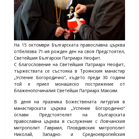
На 15 октомври Българската православна църква
отбелязва 71-ия рожден ден на своя Предстоятел,
Светейшия Български Патриарх Неофит.
С благословение на Светейшия Патриарх Неофит,
тържествата се състояха в Троянския манастир
„Успение Богородично“, където преди 30 години
той е приел монашеско пострижение от
блаженопочиналия Светейши Патриарх Максим.
В деня на празника Божествената литургия в
манастирската църква „Успение Богородично“
оглави Предстоятелят на Българската
православна църква в съслужение с Ловчанския
митрополит Гавриил, Пловдивския митрополит
Николай, Западно- и Средноевропейския