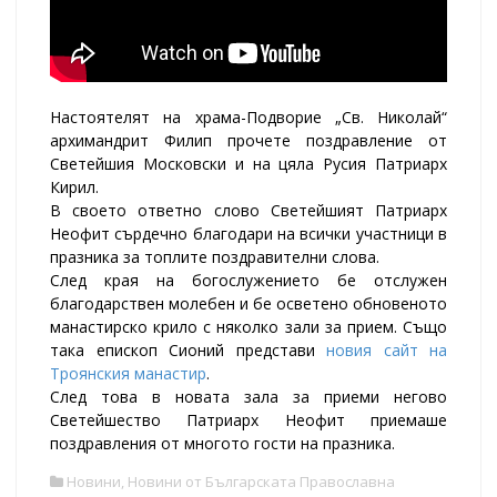
Настоятелят на храма-Подворие „Св. Николай“
архимандрит Филип прочете поздравление от
Светейшия Московски и на цяла Русия Патриарх
Кирил.
В своето ответно слово Светейшият Патриарх
Неофит сърдечно благодари на всички участници в
празника за топлите поздравителни слова.
След края на богослужението бе отслужен
благодарствен молебен и бе осветено обновеното
манастирско крило с няколко зали за прием. Също
така епископ Сионий представи
новия сайт на
Троянския манастир
.
След това в новата зала за приеми негово
Светейшество Патриарх Неофит приемаше
поздравления от многото гости на празника.
Новини
,
Новини от Българската Православна