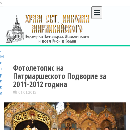
>
S
k
i
p
t
o
c
o
n
t
Фотолетопис на
e
Патриаршеското Подворие за
n
2011-2012 година
t
01.01.2015