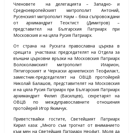
Членовете на делегацията – Западно- и
Средноевропейският митрополит Антоний,
Русенският митрополит Наум – бяха съпровождани
от архимандрит Теоктист (Димитров) –
представител на Българския Патриарх при
Московския и на цяла Русия Патриарх.
От страна на Руската православна църква в
срещата участваха: председателят на Отдела за
външни църковни връзки на Московския Патриарх
Волоколамският митрополит Иларион,
Пятигорският и Черкаски архиепископ Теофилакт,
заместник-председателят на ОВЦВ протойерей
Николай Балашов, представителят на Московския
и на цяла Русия Патриарх при Българския Патриарх
архимандрит Филип (Василцев), секретарят на
ОВЦВ по междуправославните отношения
протойерей Игор Якимчук.
Приветствайки гостите, Светейшият Патриарх
Кирил каза: „Много съм трогнат от вниманието
към мен на Светейшия Патриарх Неофит. Моля да