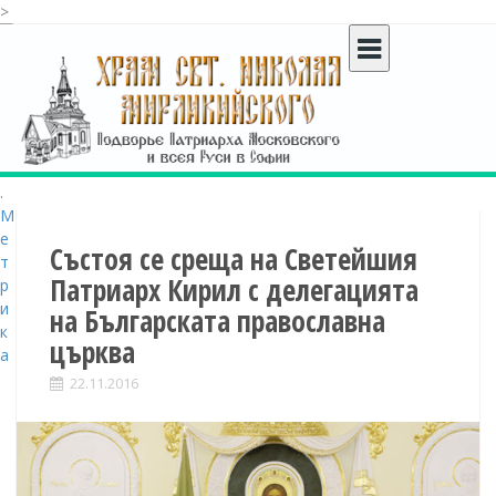
>
S
k
i
p
t
o
c
o
n
t
Състоя се среща на Светейшия
e
Патриарх Кирил с делегацията
n
на Българската православна
t
църква
22.11.2016