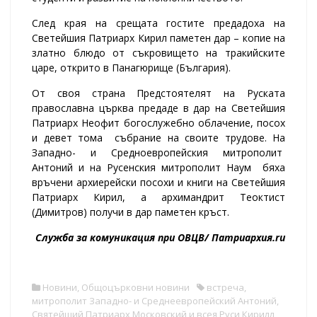
След края на срещата гостите предадоха на
Светейшия Патриарх Кирил паметен дар – копие на
златно блюдо от съкровището на тракийските
царе, открито в Панагюрище (България).
От своя страна Предстоятелят на Руската
православна църква предаде в дар на Светейшия
Патриарх Неофит богослужебно облачение, посох
и девет тома събрание на своите трудове. На
Западно- и Средноевропейския митрополит
Антоний и на Русенския митрополит Наум бяха
връчени архиерейски посохи и книги на Светейшия
Патриарх Кирил, а архимандрит Теоктист
(Димитров) получи в дар паметен кръст.
Служба за комуникация при ОВЦВ/ Патриархия
.ru
Новини
,
Общоцърковни новини
встреча
,
митрополит Западно- и Среднеевропейский Антоний
,
Святейший Патриарх Московский и всея Руси Кирилл