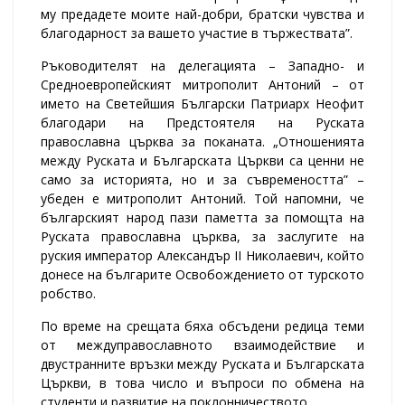
му предадете моите най-добри, братски чувства и
благодарност за вашето участие в тържествата”.
Ръководителят на делегацията – Западно- и
Средноевропейският митрополит Антоний – от
името на Светейшия Български Патриарх Неофит
благодари на Предстоятеля на Руската
православна църква за поканата. „Отношенията
между Руската и Българската Църкви са ценни не
само за историята, но и за съвремеността” –
убеден е митрополит Антоний. Той напомни, че
българският народ пази паметта за помощта на
Руската православна църква, за заслугите на
руския император Александър ІІ Николаевич, който
донесе на българите Освобождението от турското
робство.
По време на срещата бяха обсъдени редица теми
от междуправославното взаимодействие и
двустранните връзки между Руската и Българската
Църкви, в това число и въпроси по обмена на
студенти и развитие на поклонничеството.