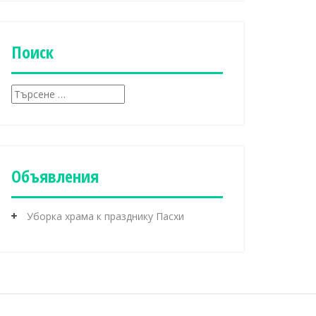
б
р
и
к
Поиск
и
Т
ъ
р
с
е
н
Объявления
е
з
а
Уборка храма к празднику Пасхи
: