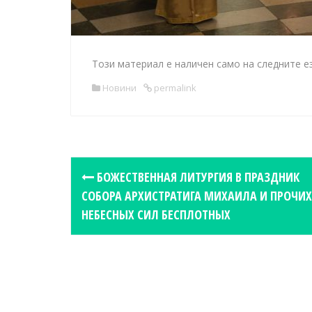
Този материал е наличен само на следните е
Новини
permalink
P
БОЖЕСТВЕННАЯ ЛИТУРГИЯ В ПРАЗДНИК
o
СОБОРА АРХИСТРАТИГА МИХАИЛА И ПРОЧИХ
s
НЕБЕСНЫХ СИЛ БЕСПЛОТНЫХ
t
n
a
v