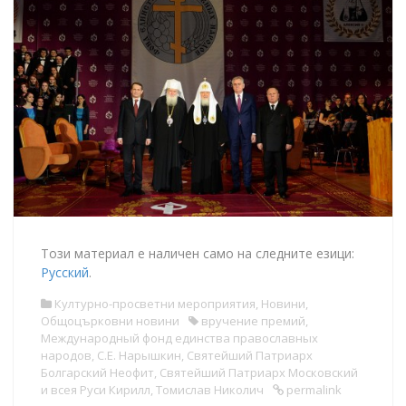
Този материал е наличен само на следните езици:
Русский
.
Културно-просветни мероприятия
,
Новини
,
Общоцърковни новини
вручение премий
,
Международный фонд единства православных
народов
,
С.Е. Нарышкин
,
Святейший Патриарх
Болгарский Неофит
,
Святейший Патриарх Московский
и всея Руси Кирилл
,
Томислав Николич
permalink