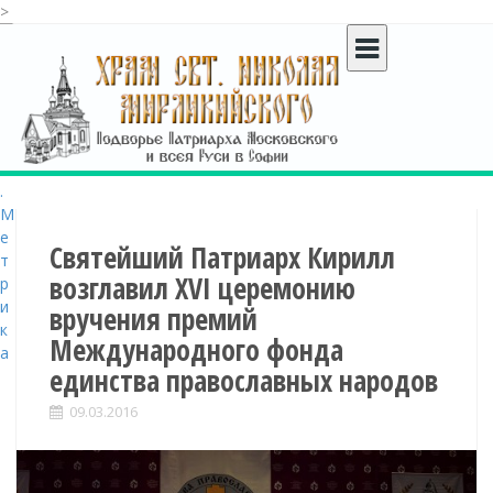
>
S
k
i
p
t
o
c
o
n
t
Святейший Патриарх Кирилл
e
возглавил XVI церемонию
n
вручения премий
t
Международного фонда
единства православных народов
09.03.2016