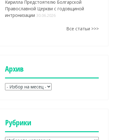
Кирилла Предстоятелю Болгарской
Православной Церкви с годовщиной
интронизации
30.06.2026
Все статьи >>>
Aрхив
A
р
х
и
в
Рубрики