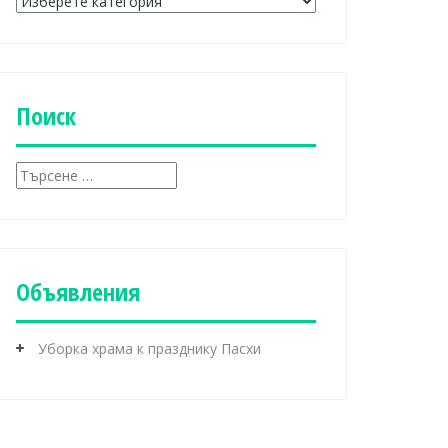
Р
у
б
р
и
к
Поиск
и
Т
ъ
р
с
е
н
Объявления
е
з
а
Уборка храма к празднику Пасхи
: