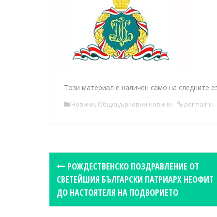
Този материал е наличен само на следните е
Новини
,
Общоцърковни новини
permalink
P
РОЖДЕСТВЕНСКО ПОЗДРАВЛЕНИЕ ОТ
o
СВЕТЕЙШИЯ БЪЛГАРСКИ ПАТРИАРХ НЕОФИТ
s
ДО НАСТОЯТЕЛЯ НА ПОДВОРИЕТО
t