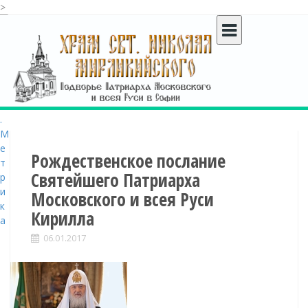
>
S
k
i
p
t
o
c
o
n
t
Рождественское послание
e
Святейшего Патриарха
n
Московского и всея Руси
t
Кирилла
06.01.2017