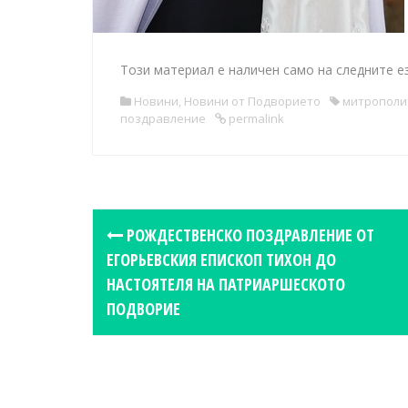
Този материал е наличен само на следните е
Новини
,
Новини от Подворието
митрополи
поздравление
permalink
P
РОЖДЕСТВЕНСКО ПОЗДРАВЛЕНИЕ ОТ
o
ЕГОРЬЕВСКИЯ ЕПИСКОП ТИХОН ДО
s
НАСТОЯТЕЛЯ НА ПАТРИАРШЕСКОТО
t
ПОДВОРИЕ
n
a
v