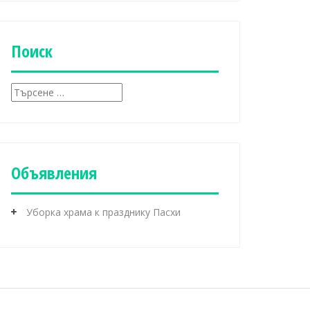
б
р
и
к
Поиск
и
Т
ъ
р
с
е
н
Объявления
е
з
а
Уборка храма к празднику Пасхи
: