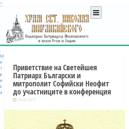
>
S
k
i
p
t
o
c
o
n
t
Приветствие на Светейшея
e
Патриарх Български и
n
митрополит Софийски Неофит
t
до участниците в конференция
25.02.2017