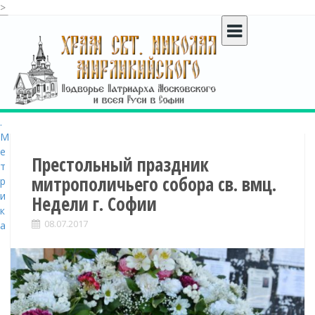
>
S
k
i
p
t
o
c
o
n
t
Престольный праздник
e
митрополичьего собора св. вмц.
n
Недели г. Софии
t
08.07.2017