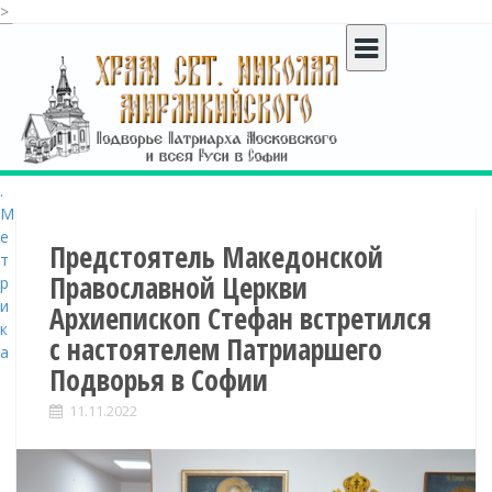
>
S
k
i
p
t
o
c
o
n
t
Предстоятель Македонской
e
Православной Церкви
n
Архиепископ Стефан встретился
t
с настоятелем Патриаршего
Подворья в Софии
11.11.2022