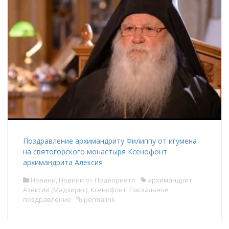
Поздравление архимандриту Филиппу от игумена
на святогорского монастыря Ксенофонт
архимандрита Алексия
Новини
,
Новини от Подворието
архимандрит
Алексий (Мадзирис)
,
Ксенофонт
,
Пасхальное
поздравление
permalink