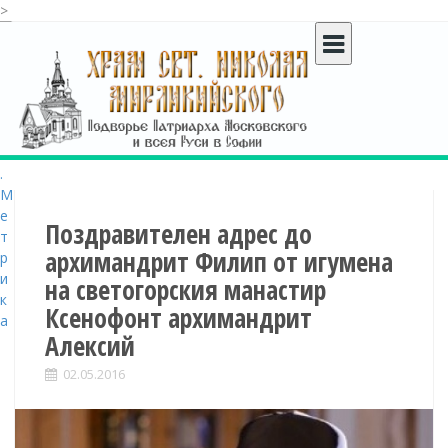
>
S
k
i
p
t
o
c
o
n
t
Поздравителен адрес до
e
архимандрит Филип от игумена
n
на светогорския манастир
t
Ксенофонт архимандрит
Алексий
02.05.2016