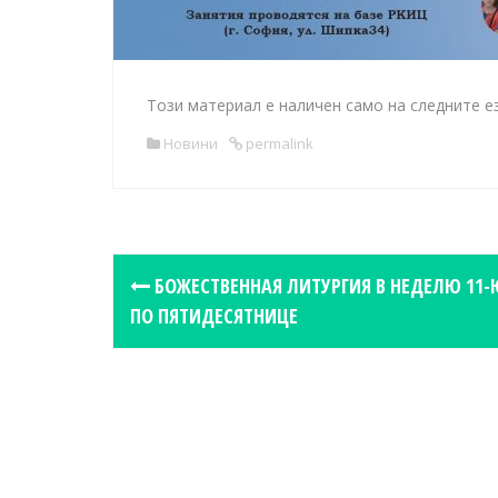
Този материал е наличен само на следните е
Новини
permalink
P
БОЖЕСТВЕННАЯ ЛИТУРГИЯ В НЕДЕЛЮ 11-
o
ПО ПЯТИДЕСЯТНИЦЕ
s
t
n
a
v