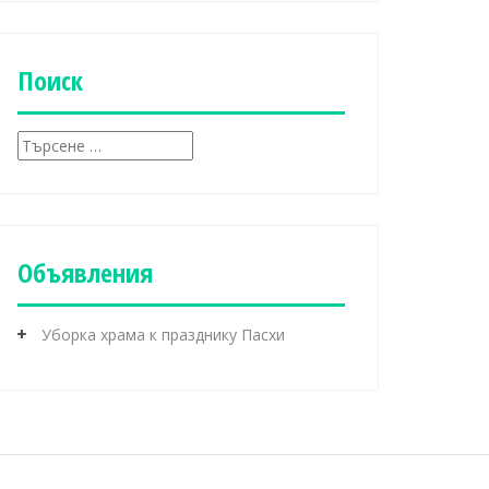
б
р
и
к
Поиск
и
Т
ъ
р
с
е
н
Объявления
е
з
а
Уборка храма к празднику Пасхи
: