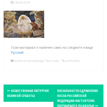
08.04.2018
Този материал е наличен само на следните езици:
Русский
.
Книги и проповеди
,
Текстове
permalink
P
БОЖЕСТВЕННАЯ ЛИТУРГИЯ
ПАСХАЛЬНОЕ ПОЗДРАВЛЕНИЕ
ВЕЛИКОЙ СУББОТЫ
ПОСЛА РОССИЙСКОЙ
o
ФЕДЕРАЦИИ НАСТОЯТЕЛЮ
s
ПАТРИАРШЕГО ПОДВОРЬЯ