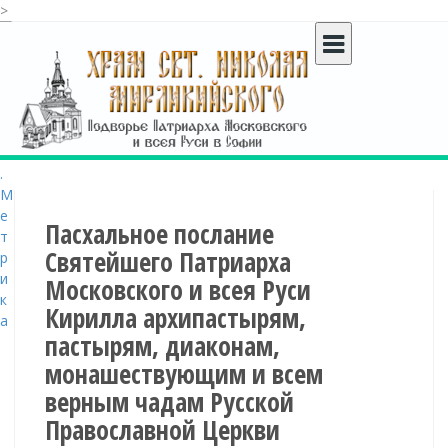
>
S
k
i
p
t
o
c
o
n
t
Пасхальное послание
e
Святейшего Патриарха
n
Московского и всея Руси
t
Кирилла архипастырям,
пастырям, диаконам,
монашествующим и всем
верным чадам Русской
Православной Церкви