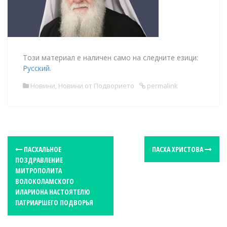
Този материал е наличен само на следните езици:
Русский
.
Новини
,
Новини от Подворието
permalink
P
ПАСХАЛЬНОЕ
ПАСХА ХРИСТОВА
ПОЗДРАВЛЕНИЕ
o
МИТРОПОЛИТА
s
ВОЛОКОЛАМСКОГО
t
ИЛАРИОНА НАСТОЯТЕЛЮ
ПАТРИАРШЕГО ПОДВОРЬЯ
n
a