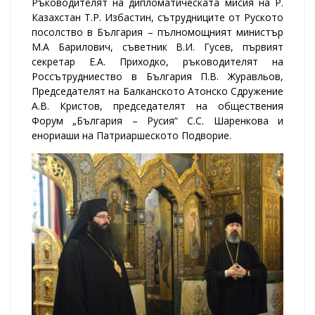
Ръководителят на дипломатическата мисия на Р.
Казахстан Т.Р. Избастин, сътрудниците от Руското
посолство в България – пълномощният министър
М.А Барилович, съветник В.И. Гусев, първият
секретар Е.А. Приходко, ръководителят на
Россътрудниество в България П.В. Журавльов,
Председателят на Балканското Атонско Сдружение
А.В. Кристов, председателят на обществения
Форум „България – Русия“ С.С. Шаренкова и
енориаши на Патриаршеското Подворие.