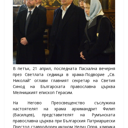
В петък, 21 април, последната Пасхална вечерня
през Светлата седмица в храма-Подворие „Св.
Николай“ оглави главният секретар на Светия
Синод на Българската православна църква
Мелнишкият епископ Герасим.
На Негово Преосвещенство съслужиха
настоятелят на храма архимандрит Филип
(Василцев), представителят на Румънската
православна църква при Българския Патриаршески
Престол ставрофорен иконом Нелуц Опря, клирика