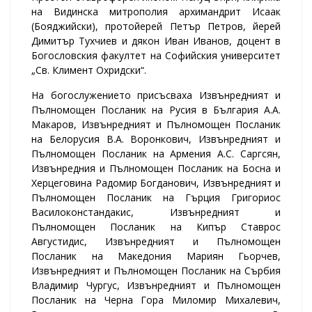
на Видинска митрополия архимандрит Исаак
(Бояджийски), протойерей Петър Петров, йерей
Димитър Тухчиев и дякон Иван Иванов, доцент в
Богословския факултет на Софийския университет
„Св. Климент Охридски“.
На богослужението присъсваха Извънредният и
Пълномощен Посланик на Русия в България А.А.
Макаров, Извънредният и Пълномощен Посланик
на Белорусия В.А. Воронкович, Извънредният и
Пълномощен Посланик на Армения А.С. Саргсян,
Извънредния и Пълномощен Посланик на Босна и
Херцеговина Радомир Богданович, Извънредният и
Пълномощен Посланик на Гърция Григориос
Василоконстандакис, Извънредният и
Пълномощен Посланик на Кипър Ставрос
Августидис, Извънредният и Пълномощен
Посланик на Македония Мариян Гьорчев,
Извънредният и Пълномощен Посланик на Сърбия
Владимир Чургус, Извънредният и Пълномощен
Посланик на Черна Гора Миломир Михалевич,