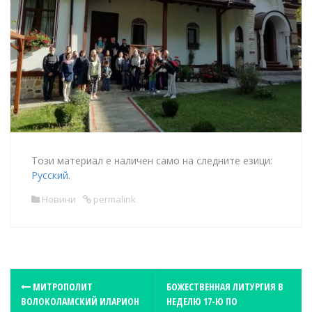
Този материал е наличен само на следните езици:
Русский
.
Новини
permalink
P
МИТРОПОЛИТ
БОЖЕСТВЕННАЯ ЛИТУРГИЯ В
ВОЛОКОЛАМСКИЙ ИЛАРИОН
НЕДЕЛЮ 17-Ю ПО
o