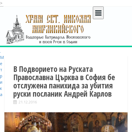
>
S
k
i
p
t
o
c
o
n
t
В Подворието на Руската
e
Православна Църква в София бе
n
отслужена панихида за убития
t
руски посланик Андрей Карлов
21.12.2016