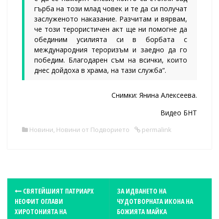
гърба на този млад човек и те да си получат
заслуженото наказание. Разчитам и вярвам,
че този терористичен акт ще ни помогне да
обединим усилията си в борбата с
международния тероризъм и заедно да го
победим. Благодарен съм на всички, които
днес дойдоха в храма, на тази служба“.
Снимки: Янина Алексеева.
Видео БНТ
Новини
,
Новини от Подворието
permalink
P
СВЯТЕЙШИЯТ ПАТРИАРХ
ЗА ИДВАНЕТО НА
НЕОФИТ ОГЛАВИ
ЧУДОТВОРНАТА ИКОНА НА
o
ХИРОТОНИЯТА НА
БОЖИЯТА МАЙКА