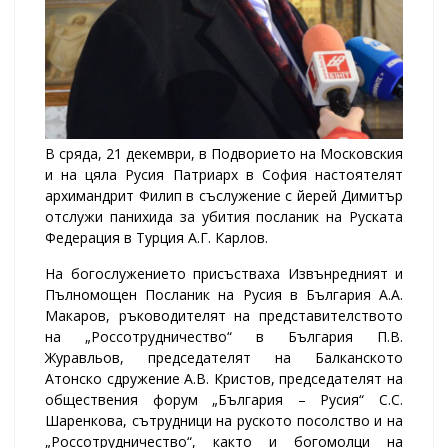
В сряда, 21 декември, в Подворието на Московския
и на цяла Русия Патриарх в София настоятелят
архимандрит Филип в съслужение с йерей Димитър
отслужи панихида за убития посланик на Руската
Федерация в Турция А.Г. Карлов.
На богослужението присъстваха Извънредният и
Пълномощен Посланик на Русия в България А.А.
Макаров, ръководителят на представителството
на „Россотрудничество“ в България П.В.
Журавльов, председателят на Балканското
Атонско сдружение А.В. Кристов, председателят на
обществения форум „България – Русия“ С.С.
Шаренкова, сътрудници на руското посолство и на
„Россотрудничество“, както и богомолци на