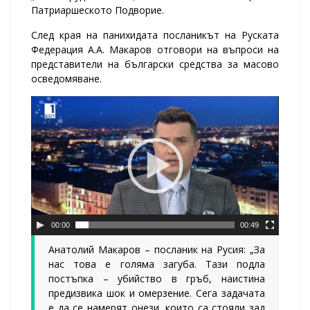
Патриаршеското Подворие.
След края на панихидата посланикът на Руската
Федерация А.А. Макаров отговори на въпроси на
представители на български средства за масово
осведомяване.
00:00
00:49
Анатолий Макаров – посланик на Русия: „За
нас това е голяма загуба. Тази подла
постъпка – убийство в гръб, наистина
предизвика шок и омерзение. Сега задачата
е да се намерят онези, които са стояли зад