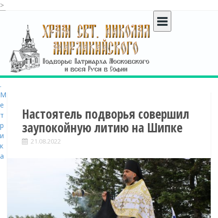
>
S
k
i
p
t
o
c
o
n
t
Настоятель подворья совершил
e
заупокойную литию на Шипке
n
t
21.08.2022