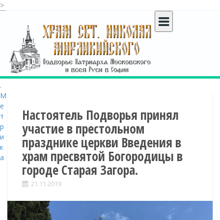
>
S
k
i
p
t
o
c
o
n
t
Настоятель Подворья принял
e
участие в престольном
n
празднике церкви Введения в
t
храм пресвятой Богородицы в
городе Старая Загора.
21.11.2019