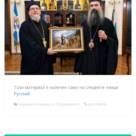
Този материал е наличен само на следните езици:
Русский
.
Новини
,
Новини от Подворието
permalink