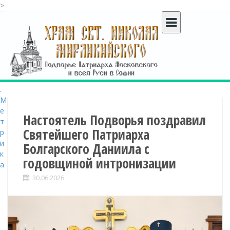
>
S
k
i
p
t
o
c
o
n
t
Настоятель Подворья поздравил
e
Святейшего Патриарха
n
Болгарского Даниила с
t
годовщиной интронизации
30.06.2026