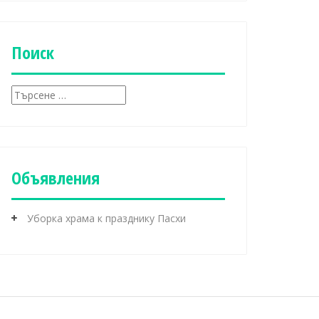
б
р
и
к
Поиск
и
Т
ъ
р
с
е
н
Объявления
е
з
а
Уборка храма к празднику Пасхи
: