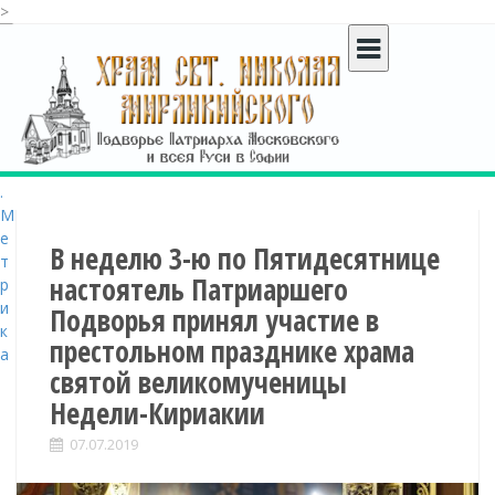
>
S
k
i
p
t
o
c
o
n
t
В неделю 3-ю по Пятидесятнице
e
настоятель Патриаршего
n
Подворья принял участие в
t
престольном празднике храма
святой великомученицы
Недели-Кириакии
07.07.2019