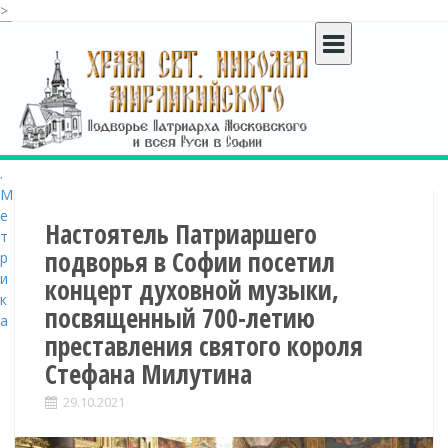
>
S
k
i
p
t
o
c
o
n
t
Настоятель Патриаршего
e
подворья в Софии посетил
n
концерт духовной музыки,
t
посвященный 700-летию
преставления святого короля
Стефана Милутина
29.10.2021