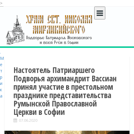
>
S
k
i
p
t
o
c
o
n
t
Настоятель Патриаршего
e
Подворья архимандрит Вассиан
n
принял участие в престольном
t
празднике представительства
Румынской Православной
Церкви в Софии
07.06.2020