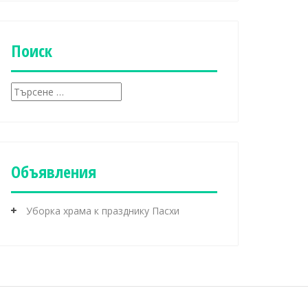
б
р
и
к
Поиск
и
Т
ъ
р
с
е
н
Объявления
е
з
а
Уборка храма к празднику Пасхи
: