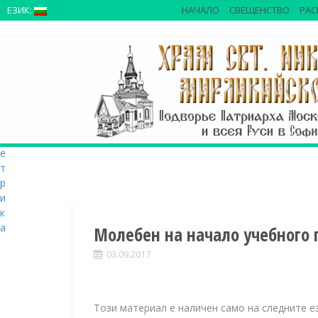
>
ЕЗИК:
НАЧАЛО
СВЕЩЕНСТВО
РАС
S
k
i
p
t
o
c
o
n
t
e
n
t
Молебен на начало учебного 
03.09.2017
Този материал е наличен само на следните е