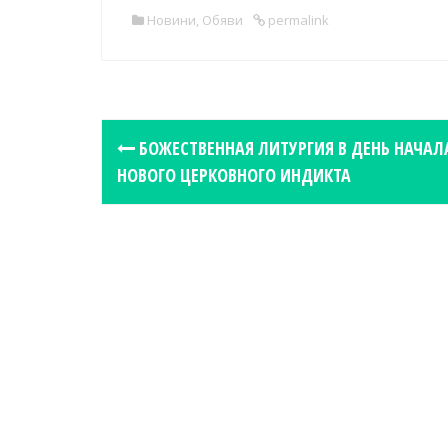
Новини
,
Обяви
permalink
P
БОЖЕСТВЕННАЯ ЛИТУРГИЯ В ДЕНЬ НАЧАЛ
o
НОВОГО ЦЕРКОВНОГО ИНДИКТА
s
t
n
a
v
i
g
a
t