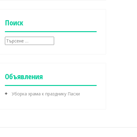
б
р
и
к
Поиск
и
Т
ъ
р
с
е
н
Объявления
е
з
а
Уборка храма к празднику Пасхи
: