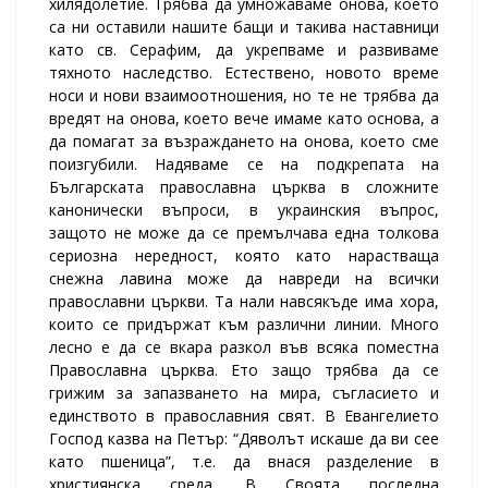
хилядолетие. Трябва да умножаваме онова, което
са ни оставили нашите бащи и такива наставници
като св. Серафим, да укрепваме и развиваме
тяхното наследство. Естествено, новото време
носи и нови взаимоотношения, но те не трябва да
вредят на онова, което вече имаме като основа, а
да помагат за възраждането на онова, което сме
поизгубили. Надяваме се на подкрепата на
Българската православна църква в сложните
канонически въпроси, в украинския въпрос,
защото не може да се премълчава една толкова
сериозна нередност, която като нарастваща
снежна лавина може да навреди на всички
православни църкви. Та нали навсякъде има хора,
които се придържат към различни линии. Много
лесно е да се вкара разкол във всяка поместна
Православна църква. Ето защо трябва да се
грижим за запазването на мира, съгласието и
единството в православния свят. В Евангелието
Господ казва на Петър: “Дяволът искаше да ви сее
като пшеница”, т.е. да внася разделение в
християнска среда. В Своята последна