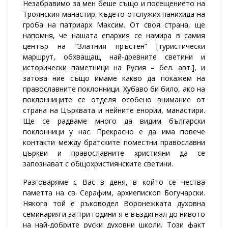
Незабравимо за мен беше също и посещението на
Троянския манастир, където отслужих панихида на
гроба на патриарх Максим. От своя страна, ще
напомня, че нашата епархия се намира в самия
център на “Златния пръстен” [туристически
маршрут, обхващащ най-древните светини и
исторически паметници на Русия – бел. авт.], и
затова ние също имаме какво да покажем на
православните поклонници. Хубаво би било, ако на
поклонниците се отделя особено внимание от
страна на Църквата и нейните енории, манастири.
Ще се радваме много да видим български
поклонници у нас. Прекрасно е да има повече
контакти между братските поместни православни
църкви и православните християни да се
запознават с общохристиянските светини.
Разговаряме с Вас в деня, в който се чества
паметта на св. Серафим, архиепископ Богучарски.
Някога той е ръководел Воронежката духовна
семинария и за три години я е въздигнал до нивото
на най-добрите руски духовни школи. Този факт