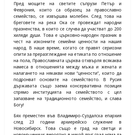
Пред мощите на светите съпрузи Петър и
Феврония, които са образец за православно
семейство, се извършва молебен. След това на
бреговете на река Ока се провеждат народни
празненства, в които се случва да участват до 200
хиляди души. Това е църковно-народен празник в
чест на изконните семейни ценности на нашия
народ. В наше време, когато се правят сериозни
опити за преразглеждане на етиката по отношение
на пола, Православната църква отхвърля всякаква
намеса в отношенията между мъжа и жената и
налагането на някакви нови “ценности”, които да
подронват основите на семейството. В Русия
държавата също заема консервативна позиция
спрямо институцията на семейството с цел
запазване на традиционното семейство, и слава
Богу!
Бях преместен във Владимиро-Суздалска епархия
след 23 години архиерейско служение в
Новосибирск. Това също е град на светци и
новомъченици; вероятно в никой друг град няма да