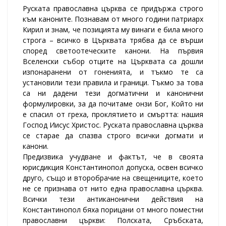
Руската православна църква се придържа строго
към каноните. Познавам от много години патриарх
Кирил и знам, че позицията му винаги е била много
строга – всичко в Църквата трябва да се върши
според светоотеческите канони. На първия
Вселенски събор отците на Църквата са дошли
изпонаранени от гоненията, и тъкмо те са
установили тези правила и граници. Тъкмо за това
са ни дадени тези догматични и канонични
формулировки, за да почитаме онзи Бог, Който ни
е спасил от греха, проклятието и смъртта: нашия
Господ Иисус Христос. Руската православна църква
се старае да спазва строго всички догмати и
канони.
Предизвика учудване и фактът, че в своята
юрисдикция Константинопол допуска, освен всичко
друго, също и второбрачие на свещениците, което
не се признава от нито една православна църква.
Всички тези антиканонични действия на
Константинопол бяха порицани от много поместни
православни църкви: Полската, Сръбската,