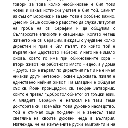
говори за това колко необикновен е бил този
човек и какъв истински учител е бил той. Самият
аз съм от Воронеж и за мен това е особено важно.
Днес ми беше особено радостно да служа Литургия
на гроба на св. Серафим и да общувам с
българските епископи и свещеници. Когато четеш
житието на св. Серафим, виждаш с учудване колко
директен и прав е бил пътят, по който той е
вървял към Царството Небесно. У него не е имало
онова, което го има при обикновените хора –
втори живот: на работното място – едно, а у дома
– друго. Той е вървял по директния път и не е имал
никакви други интереси, освен Църквата. Живял е
единствено нейния живот. На младини е общувал
със св. Йоан Кронщадски, св. Теофан Затворник,
който е превел “Добротолюбието” от гръцки език.
А младият Серафим е написал на тази тема
доктората си. Поемайки това духовно наследство,
той е стигнал още по-далеч и е занесъл тази
светлина на своите духовни чеда в България.
Изглежда, че на измъчените руски емигранти и на