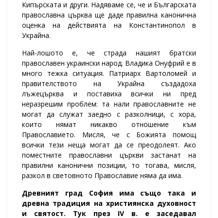
Кипърската и други. Надяваме се, че и Българската
православна църква ще даде правилна канонична
оценка на действията на Константинопол в
Украйна.
Най-лошото е, че страда нашият братски
православен украински народ. Владика Онуфрий е в
много тежка ситуация. Патриарх Вартоломей и
правителството на Украйна създадоха
лъжецърква и поставиха всички ни пред
неразрешим проблем: та нали православните не
могат да служат заедно с разколници, с хора,
които нямат никакво отношение към
Православието. Мисля, че с Божията помощ
всички тези неща могат да се преодолеят. Ако
поместните православни църкви застанат на
правилни канонични позиции, то тогава, мисля,
разкол в световното Православие няма да има.
Древният град София има също така и
древна традиция на християнска духовност
и святост. Тук през IV в. е заседавал