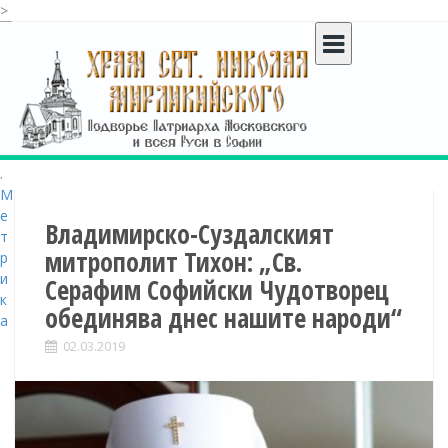
>
S
k
i
p
t
o
c
o
n
t
Владимирско-Суздалският
e
митрополит Тихон: „Св.
n
Серафим Софийски Чудотворец
t
обединява днес нашите народи“
02.03.2019