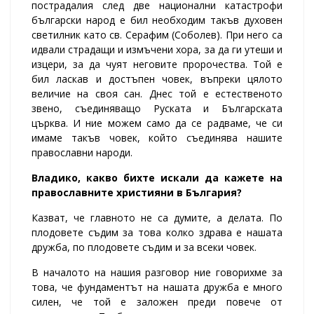
пострадалия след две национални катастрофи
български народ е бил необходим такъв духовен
светилник като св. Серафим (Соболев). При него са
идвали страдащи и измъчени хора, за да ги утеши и
изцери, за да чуят неговите пророчества. Той е
бил ласкав и достъпен човек, въпреки цялото
величие на своя сан. Днес той е естественото
звено, съединяващо Руската и Българската
църква. И ние можем само да се радваме, че си
имаме такъв човек, който съединява нашите
православни народи.
Владико, какво бихте искали да кажете на
православните християни в България?
Казват, че главното не са думите, а делата. По
плодовете съдим за това колко здрава е нашата
дружба, по плодовете съдим и за всеки човек.
В началото на нашия разговор ние говорихме за
това, че фундаментът на нашата дружба е много
силен, че той е заложен преди повече от