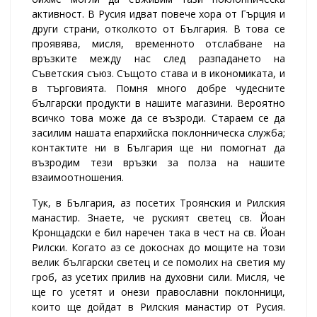
активност. В Русия идват повече хора от Гърция и
други страни, отколкото от България. В това се
проявява, мисля, временното отслабване на
връзките между нас след разпадането на
Съветския съюз. Същото става и в икономиката, и
в търговията. Помня много добре чудесните
български продукти в нашите магазини. Вероятно
всичко това може да се възроди. Стараем се да
засилим нашата епархийска поклонническа служба;
контактите ни в България ще ни помогнат да
възродим тези връзки за полза на нашите
взаимоотношения.
Тук, в България, аз посетих Троянския и Рилския
манастир. Знаeте, че руският светец св. Йоан
Кронщадски е бил наречен така в чест на св. Йоан
Рилски. Когато аз се докоснах до мощите на този
велик български светец и се помолих на светия му
гроб, аз усетих прилив на духовни сили. Мисля, че
ще го усетят и онези православни поклонници,
които ще дойдат в Рилския манастир от Русия.