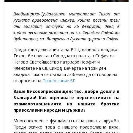
Владимирско-Суздалският митрополит Тихон от
Руската православна църква, който посети тези
дни България, отслужи на 26 февруари, деня, в
който честваме паметта на св. Серафим Софийски
Чудотворец, св. Литургия в Руската църква в София.
Преди това делегацията на РПЦ, начело с владика
Тихон, бе приета в Синодната палата в София от
Негово Светейшество патриарх Неофит и
членовете на Св. Синод. Вечерта на този ден
владика Тихон се съгласи любезно да отговори на
въпросите на
Православие.БГ
.
Ваше Високопреосвещенство, добре дошли в
България! Как оценявате перспективите на
взаимоотношенията на нашите братски
православни народи и църкви?
Многовековен е фундаментът на нашата дружба.
Преди всичко това е нашата православна вяра,