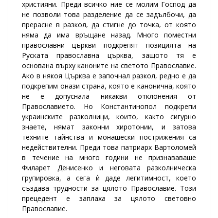
християни. Преди всичко ние се молим Господ да
не позволи това разделение да се задълбочи, да
прерасне в разкол, да стигне до точка, от която
няма да има връщане назад. Много поместни
православни църкви подкрепят позицията на
Руската православна църква, защото тя е
основана върху каноните на светото Православие.
Ако в някоя Църква е започнал разкол, редно е да
подкрепим онази страна, която е канонична, която
не е допуснала никакви отклонения от
Православието. Но Константинопол подкрепи
украинските разколници, които, както сигурно
знаете, нямат законни хиротонии, и затова
техните тайнства и монашески пострижения са
недействителни. Преди това патриарх Вартоломей
в течение на много години не признававаше
Филарет Денисенко и неговата разколническа
групировка, а сега ѝ даде легитимност, което
създава трудности за цялото Православие. Този
прецедент е заплаха за цялото световно
Православие.