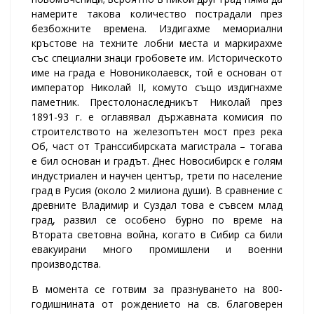
намерите такова количество пострадали през
безбожните времена. Издигахме мемориални
кръстове на техните лобни места и маркирахме
със специални знаци гробовете им. Историческото
име на града е Новониколаевск, той е основан от
император Николай II, комуто също издигнахме
паметник. Престолонаследникът Николай през
1891-93 г. е оглавявал държавната комисия по
строителството на железопътен мост през река
Об, част от Транссибирската магистрала – тогава
е бил основан и градът. Днес Новосибирск е голям
индустриален и научен център, трети по население
град в Русия (около 2 милиона души). В сравнение с
древните Владимир и Суздал това е съвсем млад
град, развил се особено бурно по време на
Втората световна война, когато в Сибир са били
евакуирани много промишлени и военни
производства.
В момента се готвим за празнуването на 800-
годишнината от рождението на св. благоверен