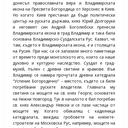
донесъл православната вяра и Владимирската
икона на Пресвета Богородица от Херсонес в Киев.
Но когато Киев престанал да бъде политически
център на руската държава, княз Юрий Долгоруки
и неговият син Андрей Боголюбски пренесли
Владимирската икона в град Владимир и така била
основана Владимирско-Суздалската Рус. Казват, че
там, където е Владимирската икона, е и столицата
на Русия. При нас са се запазили много паметници
от времето преди монголското иго, които са наше
духовно и културно наследство. Суздал е град-
музей, пълен с древни светини и храмове. Във
Владимир се намира прочутата древна катедрала
“Успение Богородично” – мястото, където са били
погребвани руските владетели. Главната му
светиня са мощите на св. княз Георги, основател
на Нижни Новгород. Тук в началото е бил погребан
св. княз Александър Невски и се пази частица от
мощите му. Когато обикаляш с кадилница
катедралата, виждаш гробовете на князете-
строители на Московска Рус, например, мощите на