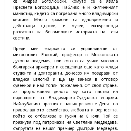
св. Андрей Боголюбски, комуто се е явила
Пресвета Богородица. Наблизо е и Княгининият
манастир, където са погребани много владимирски
княгини. Много храмове са едновременно и
действащи църкви, и музеи, екскурзоводи
разказват на богомолците историята на тези
светини.
Преди мен епархията се управляваше от
митрополит Евлогий, професор в Московската
духовна академия, при когото са учили мнозина
български архиереи и свещеници още като млади
студенти и докторанти. Донесох им поздрави от
владика Евлогий и ще му занеса в отговор
сувенири и най-топли пожелания. От своя страна,
аз продължавам делото му като пастир на
вярващите от Владимирско-Суздалска епархия.
Най-хубавият празник в нашия регион е Денят на
православното семейство, любовта и верността,
който се отбелязва в Русия на 8 юли. Той се
празнува под патронажа на Светлана Медведева,
съпругата на нашия премиер Дмитрий Медведев.