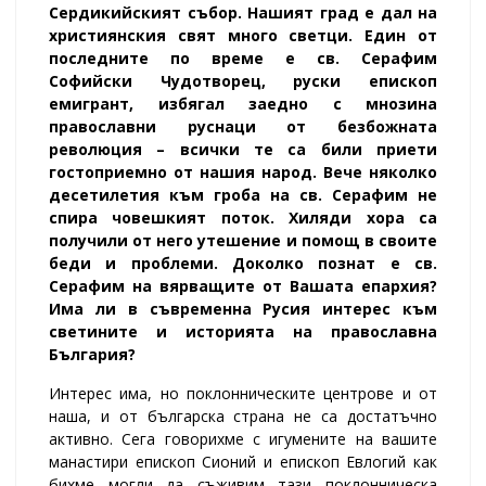
Сердикийският събор. Нашият град е дал на
християнския свят много светци. Един от
последните по време е св. Серафим
Софийски Чудотворец, руски епископ
емигрант, избягал заедно с мнозина
православни руснаци от безбожната
революция – всички те са били приети
гостоприемно от нашия народ. Вече няколко
десетилетия към гроба на св. Серафим не
спира човешкият поток. Хиляди хора са
получили от него утешение и помощ в своите
беди и проблеми. Доколко познат е св.
Серафим на вярващите от Вашата епархия?
Има ли в съвременна Русия интерес към
светините и историята на православна
България?
Интерес има, но поклонническите центрове и от
наша, и от българска страна не са достатъчно
активно. Сега говорихме с игумените на вашите
манастири епископ Сионий и епископ Евлогий как
бихме могли да съживим тази поклонническа