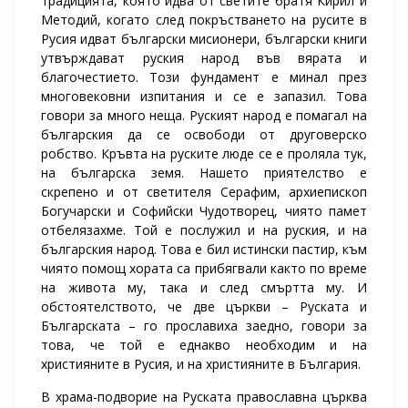
традицията, която идва от светите братя Кирил и
Методий, когато след покръстването на русите в
Русия идват български мисионери, български книги
утвърждават руския народ във вярата и
благочестието. Този фундамент е минал през
многовековни изпитания и се е запазил. Това
говори за много неща. Руският народ е помагал на
българския да се освободи от друговерско
робство. Кръвта на руските люде се е проляла тук,
на българска земя. Нашето приятелство е
скрепено и от светителя Серафим, архиепископ
Богучарски и Софийски Чудотворец, чиято памет
отбелязахме. Той е послужил и на руския, и на
българския народ. Това е бил истински пастир, към
чиято помощ хората са прибягвали както по време
на живота му, така и след смъртта му. И
обстоятелството, че две църкви – Руската и
Българската – го прославиха заедно, говори за
това, че той е еднакво необходим и на
християните в Русия, и на християните в България.
В храма-подворие на Руската православна църква