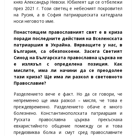
княз Александър Невски. Юбилеят ще се отбележи
през 2021 г. Този светец е небесният покровител
на Русия, а в София патриаршеската катедрала
носи неговото име.
Понастоящем православният свят е в криза
поради последните действия на Вселенската
патриаршия в Украйна. Вярващите у нас, в
България, са обезпокоени. Засега Светият
Синод на Българската православна църква не
е излязъл с определена позиция. Как
мислите, има ли начини да се преодолее
тази криза? Ще има ли разкол в световното
Православие?
Разделението вече е факт. Но да се говори, че
непременно ще има разкол – мисля, че това е
преждевременно. Разделението обаче е много
болезнено. Константинополската патриаршия и
Руската православна църква прекъснаха
евхаристийното общение помежду си и това
предизвиква болка и смут сред православните