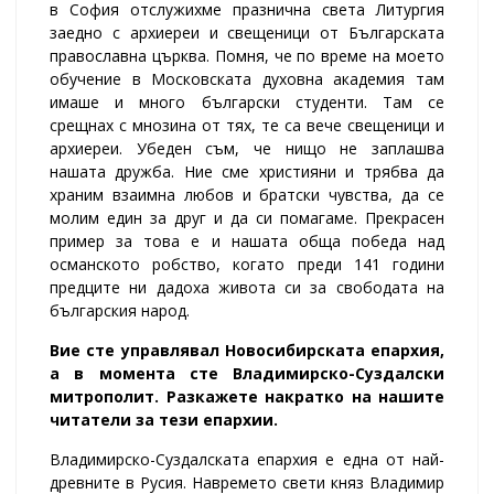
в София отслужихме празнична света Литургия
заедно с архиереи и свещеници от Българската
православна църква. Помня, че по време на моето
обучение в Московската духовна академия там
имаше и много български студенти. Там се
срещнах с мнозина от тях, те са вече свещеници и
архиереи. Убеден съм, че нищо не заплашва
нашата дружба. Ние сме християни и трябва да
храним взаимна любов и братски чувства, да се
молим един за друг и да си помагаме. Прекрасен
пример за това е и нашата обща победа над
османското робство, когато преди 141 години
предците ни дадоха живота си за свободата на
българския народ.
Вие сте управлявал Новосибирската епархия,
а в момента сте Владимирско-Суздалски
митрополит. Разкажете накратко на нашите
читатели за тези епархии.
Владимирско-Суздалската епархия е една от най-
древните в Русия. Навремето свети княз Владимир