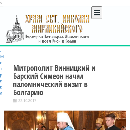
>
S
k
i
p
t
o
c
o
n
t
Митрополит Винницкий и
e
Барский Симеон начал
n
паломнический визит в
t
Болгарию
22.10.2017