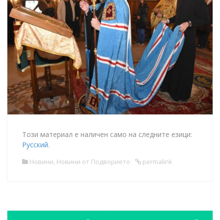
Този материал е наличен само на следните езици:
Русский
.
Новини
,
Новини от Подворието
permalink