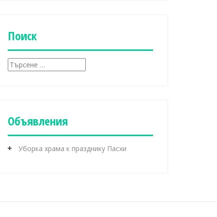
б
р
и
к
Поиск
и
Т
ъ
р
с
е
н
Объявления
е
з
а
Уборка храма к празднику Пасхи
: