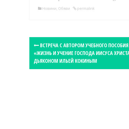
Новини
,
Обяви
permalink
P
ВСТРЕЧА С АВТОРОМ УЧЕБНОГО ПОСОБИЯ
o
«ЖИЗНЬ И УЧЕНИЕ ГОСПОДА ИИСУСА ХРИСТ
s
ДЬЯКОНОМ ИЛЬЕЙ КОКИНЫМ
t
n
a
v
i
g
a
t