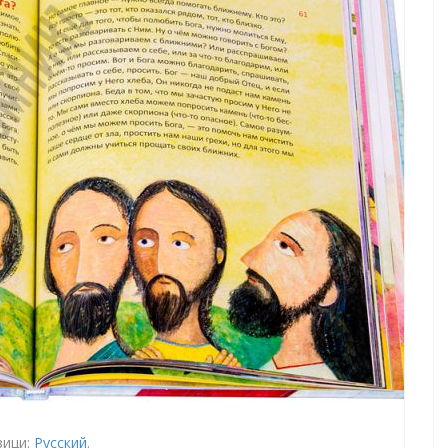
зици:
Русский
.