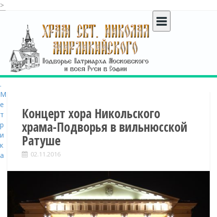
>
S
k
i
p
t
o
c
o
n
t
Концерт хора Никольского
e
храма-Подворья в вильнюсской
n
Ратуше
t
02.11.2016