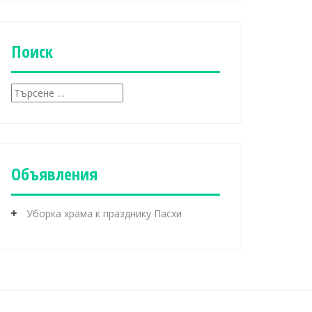
б
р
и
к
Поиск
и
Т
ъ
р
с
е
н
Объявления
е
з
а
Уборка храма к празднику Пасхи
: