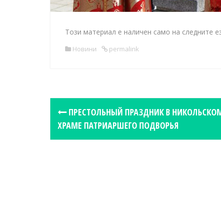
Този материал е наличен само на следните е
Новини
permalink
P
ПРЕСТОЛЬНЫЙ ПРАЗДНИК В НИКОЛЬСКО
o
ХРАМЕ ПАТРИАРШЕГО ПОДВОРЬЯ
s
t
n
a
v
i