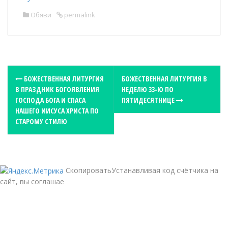
Обяви
permalink
P
БОЖЕСТВЕННАЯ ЛИТУРГИЯ
БОЖЕСТВЕННАЯ ЛИТУРГИЯ В
В ПРАЗДНИК БОГОЯВЛЕНИЯ
НЕДЕЛЮ 33-Ю ПО
o
ГОСПОДА БОГА И СПАСА
ПЯТИДЕСЯТНИЦЕ
s
НАШЕГО ИИСУСА ХРИСТА ПО
t
СТАРОМУ СТИЛЮ
n
a
v
СкопироватьУстанавливая код счётчика на
i
сайт, вы соглашае
g
a
t