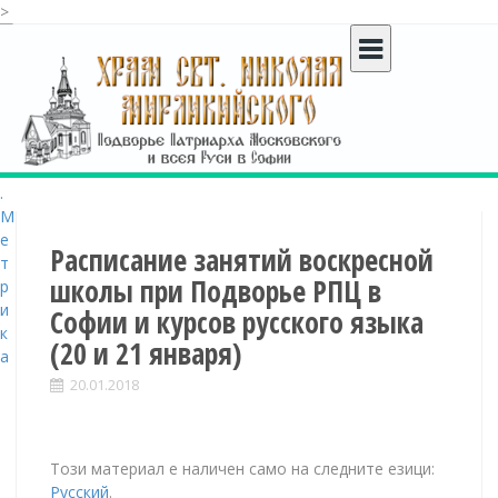
>
S
k
i
p
t
o
c
o
n
t
Расписание занятий воскресной
e
школы при Подворье РПЦ в
n
Софии и курсов русского языка
t
(20 и 21 января)
20.01.2018
Този материал е наличен само на следните езици:
Русский
.