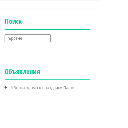
б
р
и
к
Поиск
и
Т
ъ
р
с
е
н
Объявления
е
з
а
Уборка храма к празднику Пасхи
: