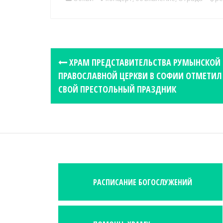
P
ХРАМ ПРЕДСТАВИТЕЛЬСТВА РУМЫНСКОЙ
o
ПРАВОСЛАВНОЙ ЦЕРКВИ В СОФИИ ОТМЕТИЛ
s
СВОЙ ПРЕСТОЛЬНЫЙ ПРАЗДНИК
t
n
a
v
i
g
РАСПИСАНИЕ БОГОСЛУЖЕНИЙ
a
t
i