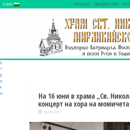
>
ЕЗИК:
НАЧАЛО
СВЕЩЕНСТВО
РАС
S
k
i
p
t
o
c
o
n
t
e
n
t
На 16 юни в храма „Св. Нико
концерт на хора на момичет
06.06.2017