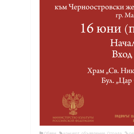
Обяви
концерт
,
объявление
,
Отрада
pe