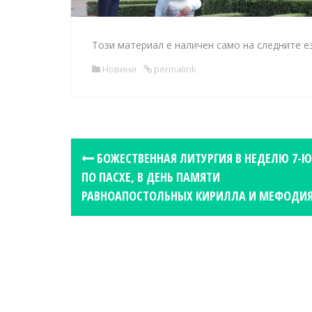
Този материал е наличен само на следните е
Новини
permalink
P
БОЖЕСТВЕННАЯ ЛИТУРГИЯ В НЕДЕЛЮ 7-Ю
o
ПО ПАСХЕ, В ДЕНЬ ПАМЯТИ
s
РАВНОАПОСТОЛЬНЫХ КИРИЛЛА И МЕФОДИ
t
n
a
v
i