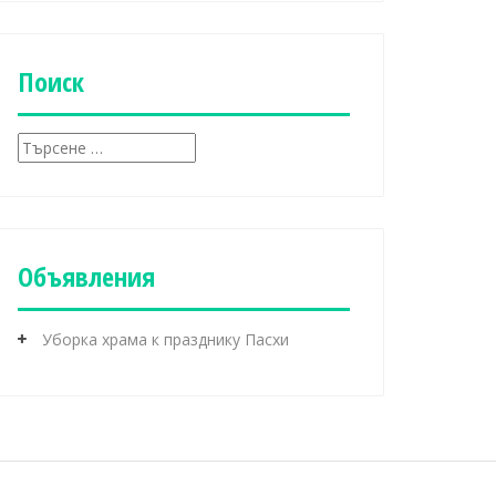
б
р
и
к
Поиск
и
Т
ъ
р
с
е
н
Объявления
е
з
а
Уборка храма к празднику Пасхи
: