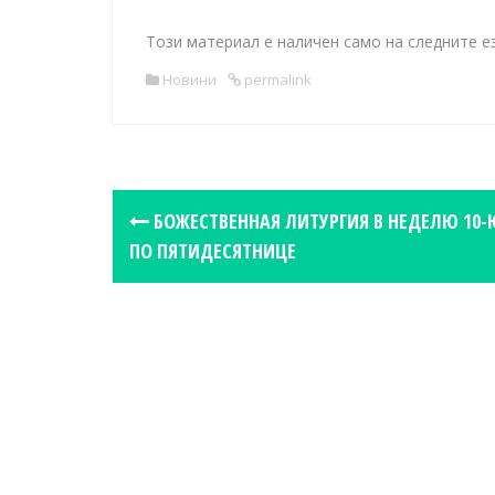
Този материал е наличен само на следните е
Новини
permalink
P
БОЖЕСТВЕННАЯ ЛИТУРГИЯ В НЕДЕЛЮ 10-
o
ПО ПЯТИДЕСЯТНИЦЕ
s
t
n
a
v
i
g