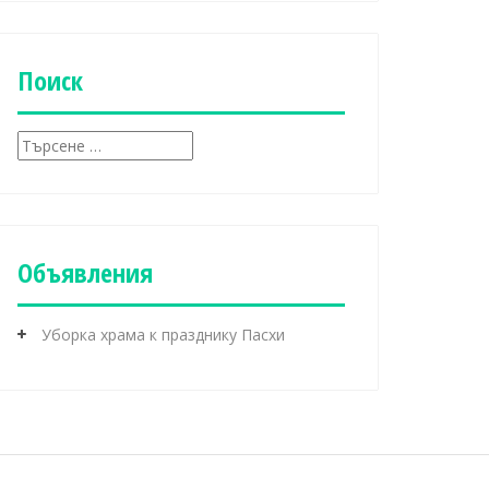
б
р
и
к
Поиск
и
Т
ъ
р
с
е
н
Объявления
е
з
а
Уборка храма к празднику Пасхи
: