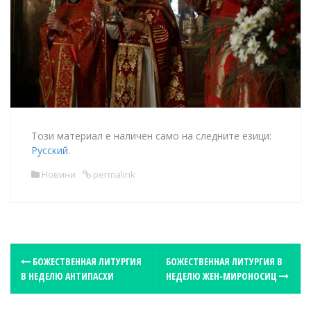
Този материал е наличен само на следните езици:
Русский
.
Новини
permalink
P
БОЖЕСТВЕННАЯ ЛИТУРГИЯ
БОЖЕСТВЕННАЯ ЛИТУРГИЯ В
В НЕДЕЛЮ АНТИПАСХИ
НЕДЕЛЮ ЖЕН-МИРОНОСИЦ
o
s