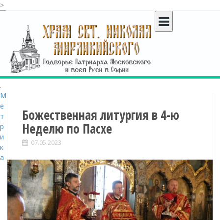
>
S
k
i
p
t
o
c
o
n
t
Божественная литургия в 4-ю
e
Неделю по Пасхе
n
t
07.05.2023