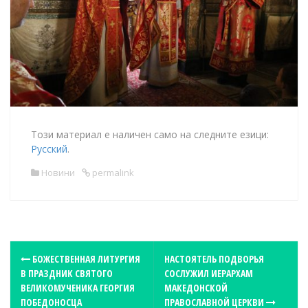
Този материал е наличен само на следните езици:
Русский
.
Новини
permalink
P
БОЖЕСТВЕННАЯ ЛИТУРГИЯ
НАСТОЯТЕЛЬ ПОДВОРЬЯ
В ПРАЗДНИК СВЯТОГО
СОСЛУЖИЛ ИЕРАРХАМ
o
ВЕЛИКОМУЧЕНИКА ГЕОРГИЯ
МАКЕДОНСКОЙ
s
ПОБЕДОНОСЦА
ПРАВОСЛАВНОЙ ЦЕРКВИ