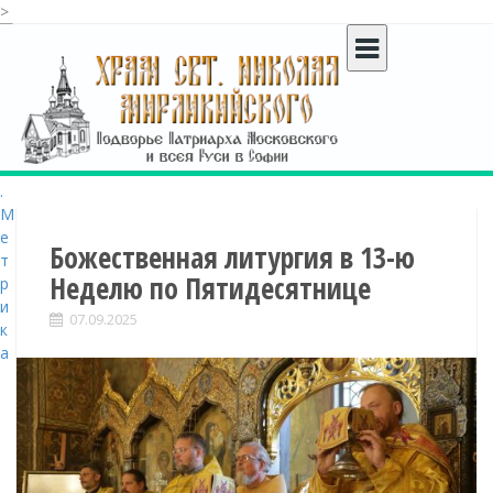
>
S
k
i
p
t
o
c
o
n
t
Божественная литургия в 13-ю
e
Неделю по Пятидесятнице
n
t
07.09.2025