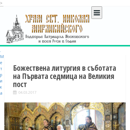
>
S
k
i
p
t
o
c
o
n
t
Божествена литургия в съботата
e
на Първата седмица на Великия
n
пост
t
04.03.2017