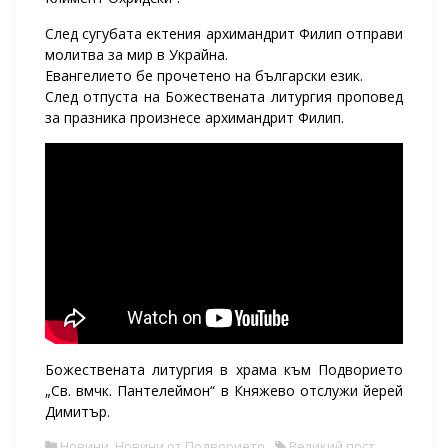
След сугубата ектения архимандрит Филип отправи
молитва за мир в Украйна.
Евангелието бе прочетено на български език.
След отпуста на Божествената литургия проповед
за празника произнесе архимандрит Филип.
Божествената литургия в храма към Подворието
„Св. вмчк. Пантелеймон“ в Княжево отслужи йерей
Димитър.
Новини
,
Новини от Подворието
Великий пост
,