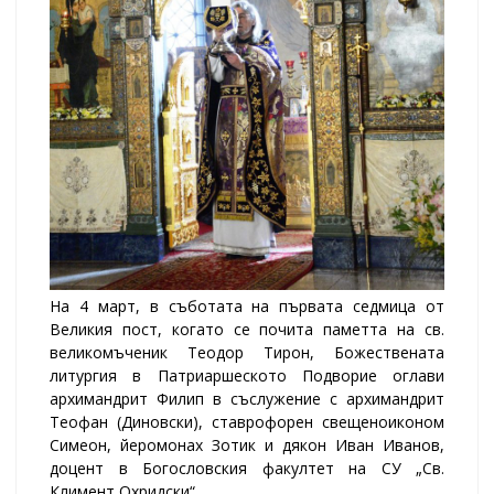
На 4 март, в съботата на първата седмица от
Великия пост, когато се почита паметта на св.
великомъченик Теодор Тирон, Божествената
литургия в Патриаршеското Подворие оглави
архимандрит Филип в съслужение с архимандрит
Теофан (Диновски), ставрофорен свещеноиконом
Симеон, йеромонах Зотик и дякон Иван Иванов,
доцент в Богословския факултет на СУ „Св.
Климент Охридски“.