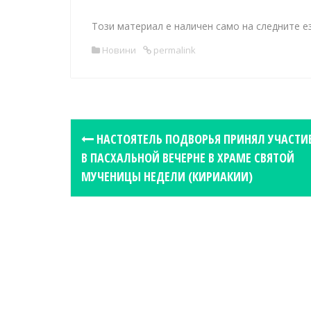
Този материал е наличен само на следните е
Новини
permalink
P
НАСТОЯТЕЛЬ ПОДВОРЬЯ ПРИНЯЛ УЧАСТИ
o
В ПАСХАЛЬНОЙ ВЕЧЕРНЕ В ХРАМЕ СВЯТОЙ
s
МУЧЕНИЦЫ НЕДЕЛИ (КИРИАКИИ)
t
n
a
v
i
g