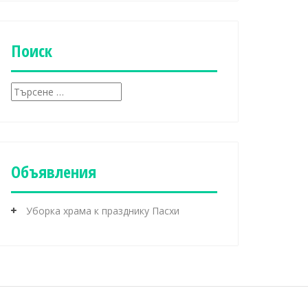
б
р
и
к
Поиск
и
Т
ъ
р
с
е
н
Объявления
е
з
а
Уборка храма к празднику Пасхи
: