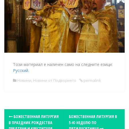
Този материал е наличен само на следните езици:
Русский
.
Новини
,
Новини от Подворието
permalink
P
БОЖЕСТВЕННАЯ ЛИТУРГИЯ
БОЖЕСТВЕННАЯ ЛИТУРГИЯ В
В ПРАЗДНИК РОЖДЕСТВА
5-Ю НЕДЕЛЮ ПО
o
ПРЕДТЕЧИ И КРЕСТИТЕЛЯ
ПЯТИДЕСЯТНИЦЕ