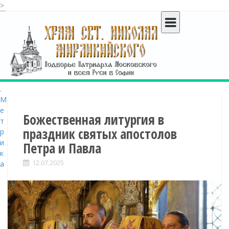
>
S
k
i
p
t
o
c
o
n
t
Божественная литургия в
e
праздник святых апостолов
n
Петра и Павла
t
12.07.2025