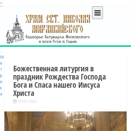
>
S
k
i
p
t
o
c
o
n
t
Божественная литургия в
e
праздник Рождества Господа
n
Бога и Спаса нашего Иисуса
t
Христа
07.01.2026