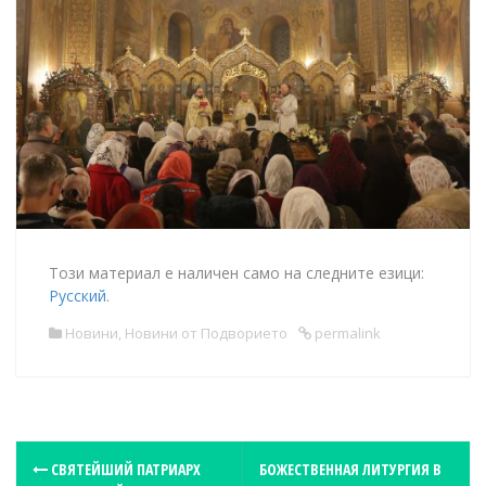
Този материал е наличен само на следните езици:
Русский
.
Новини
,
Новини от Подворието
permalink
P
СВЯТЕЙШИЙ ПАТРИАРХ
БОЖЕСТВЕННАЯ ЛИТУРГИЯ В