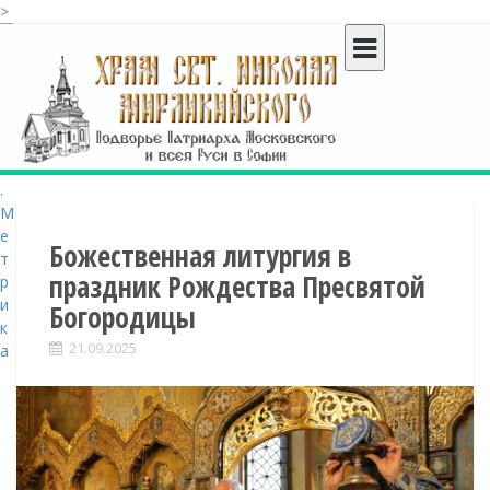
>
S
k
i
p
t
o
c
o
n
t
Божественная литургия в
e
праздник Рождества Пресвятой
n
Богородицы
t
21.09.2025