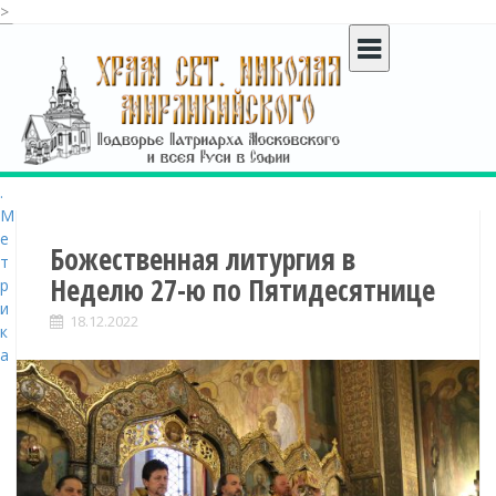
>
S
k
i
p
t
o
c
o
n
t
Божественная литургия в
e
Неделю 27-ю по Пятидесятнице
n
t
18.12.2022