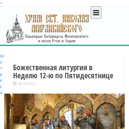
>
S
k
i
p
t
o
c
o
n
t
Божественная литургия в
e
Неделю 12-ю по Пятидесятнице
n
t
08.09.2022